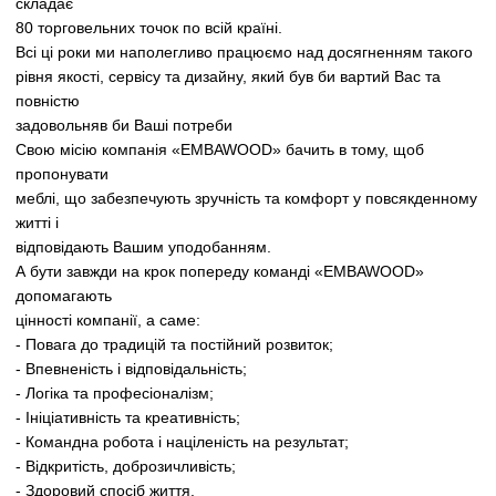
складає
80 торговельних точок по всій країні.
Всі ці роки ми наполегливо працюємо над досягненням такого
рівня якості, сервісу та дизайну, який був би вартий Вас та
повністю
задовольняв би Ваші потреби
Свою місію компанія «EMBAWOOD» бачить в тому, щоб
пропонувати
меблі, що забезпечують зручність та комфорт у повсякденному
житті і
відповідають Вашим уподобанням.
А бути завжди на крок попереду команді «EMBAWOOD»
допомагають
цінності компанії, а саме:
- Повага до традицій та постійний розвиток;
- Впевненість і відповідальність;
- Логіка та професіоналізм;
- Ініціативність та креативність;
- Командна робота і націленість на результат;
- Відкритість, доброзичливість;
- Здоровий спосіб життя.